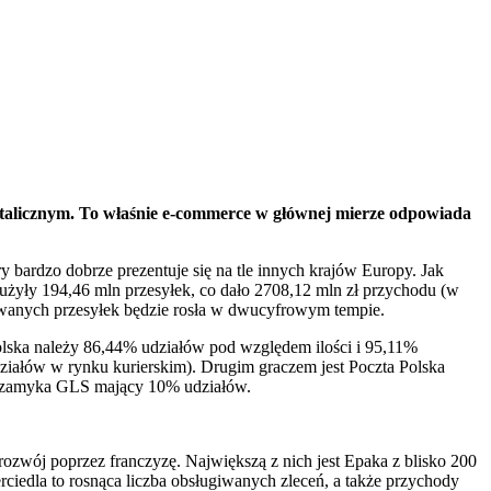
 detalicznym. To właśnie e-commerce w głównej mierze odpowiada
y bardzo dobrze prezentuje się na tle innych krajów Europy. Jak
służyły 194,46 mln przesyłek, co dało 2708,12 mln zł przychodu (w
owanych przesyłek będzie rosła w dwucyfrowym tempie.
olska należy 86,44% udziałów pod względem ilości i 95,11%
ziałów w rynku kurierskim). Drugim graczem jest Poczta Polska
kę zamyka GLS mający 10% udziałów.
rozwój poprzez franczyzę. Największą z nich jest Epaka z blisko 200
rciedla to rosnąca liczba obsługiwanych zleceń, a także przychody