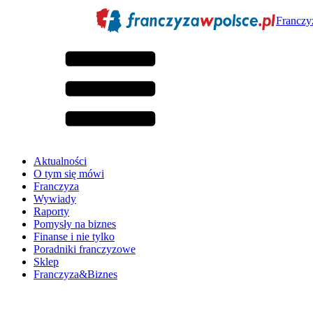
Franczy
Aktualności
O tym się mówi
Franczyza
Wywiady
Raporty
Pomysły na biznes
Finanse i nie tylko
Poradniki franczyzowe
Sklep
Franczyza&Biznes