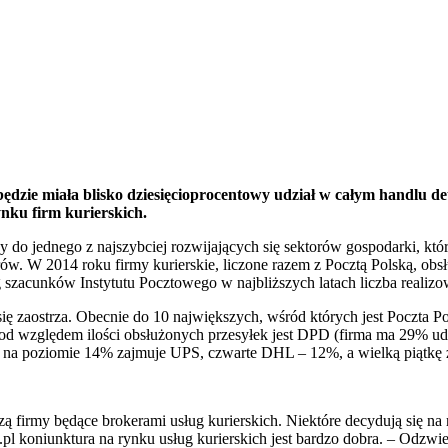
 będzie miała blisko dziesięcioprocentowy udział w całym handlu
nku firm kurierskich.
y do jednego z najszybciej rozwijających się sektorów gospodarki, któr
orów. W 2014 roku firmy kurierskie, liczone razem z Pocztą Polską, ob
 szacunków Instytutu Pocztowego w najbliższych latach liczba realiz
ę zaostrza. Obecnie do 10 największych, wśród których jest Poczta P
od względem ilości obsłużonych przesyłek jest DPD (firma ma 29% ud
ałami na poziomie 14% zajmuje UPS, czwarte DHL – 12%, a wielką piąt
ą firmy będące brokerami usług kurierskich. Niektóre decydują się na 
l koniunktura na rynku usług kurierskich jest bardzo dobra. – Odzwie