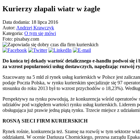
Kurierzy złapali wiatr w żagle
Data dodania: 18 lipca 2016
Autor:
Andrzej Krawczyk
Kategoria:
O tym się mówi
Foto: pixabay.com
Do końca tej dekady wartość detalicznego e-handlu podwoi się i
za wzrost popularności usług dostawczych, napędzając rozwój ry
Szacowany na 5 mld zł rynek usług kurierskich w Polsce jest zaliczan
podaje Poczta Polska, w rynku kurierskim specjalizuje się 97 operat
stosunku do roku 2013 był to wzrost przychodów o 18,23%). Według
Perspektywy na rynku powodują, że konkurencja wśród operatorów si
udziałów pod względem wartości rynku usług kurierskich. Liderem p
obsługująca już prawie jedną piątą rynku. Trzecie miejsce z udzi
ROSNĄ SIECI FIRM KURIERSKICH
Rynek rośnie, konkurencja też. Szansę na rozwój w tym sektorze widz
oddziałami. W ocenie Dariusza Chornickiego, prezesa zarządu Epaka.p