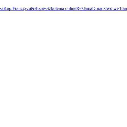
za
Kup Franczyza&Biznes
Szkolenia online
Reklama
Doradztwo we fran