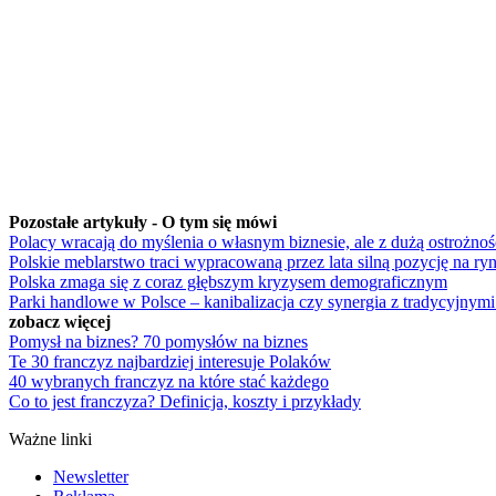
Pozostałe artykuły - O tym się mówi
Polacy wracają do myślenia o własnym biznesie, ale z dużą ostrożnoś
Polskie meblarstwo traci wypracowaną przez lata silną pozycję na ry
Polska zmaga się z coraz głębszym kryzysem demograficznym
Parki handlowe w Polsce – kanibalizacja czy synergia z tradycyjnymi
zobacz więcej
Pomysł na biznes? 70 pomysłów na biznes
Te 30 franczyz najbardziej interesuje Polaków
40 wybranych franczyz na które stać każdego
Co to jest franczyza? Definicja, koszty i przykłady
Ważne linki
Newsletter