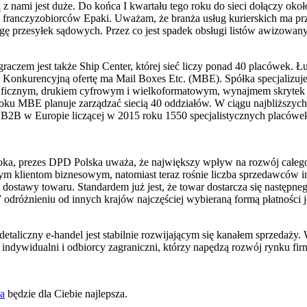
ą z nami jest duże. Do końca I kwartału tego roku do sieci dołączy o
a franczyzobiorców Epaki. Uważam, że branża usług kurierskich ma p
sługę przesyłek sądowych. Przez co jest spadek obsługi listów awizowa
aczem jest także Ship Center, której sieć liczy ponad 40 placówek. Łu
uro. Konkurencyjną ofertę ma Mail Boxes Etc. (MBE). Spółka specjalizu
aficznym, drukiem cyfrowym i wielkoformatowym, wynajmem skrytek ad
u MBE planuje zarządzać siecią 40 oddziałów. W ciągu najbliższych 
 B2B w Europie liczącej w 2015 roku 1550 specjalistycznych placówe
awłoka, prezes DPD Polska uważa, że największy wpływ na rozwój całe
nnym klientom biznesowym, natomiast teraz rośnie liczba sprzedawców 
dostawy towaru. Standardem już jest, że towar dostarcza się następnego
 odróżnieniu od innych krajów najczęściej wybieraną formą płatności 
etaliczny e-handel jest stabilnie rozwijającym się kanałem sprzedaży. 
 indywidualni i odbiorcy zagraniczni, którzy napędzą rozwój rynku firm
za
będzie dla Ciebie najlepsza.