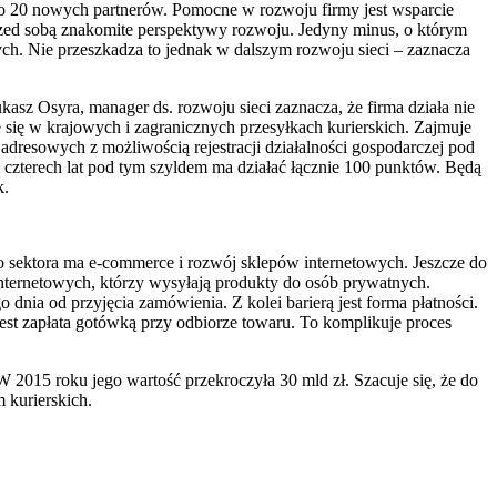
koło 20 nowych partnerów. Pomocne w rozwoju firmy jest wsparcie
rzed sobą znakomite perspektywy rozwoju. Jedyny minus, o którym
nych. Nie przeszkadza to jednak w dalszym rozwoju sieci – zaznacza
kasz Osyra, manager ds. rozwoju sieci zaznacza, że firma działa nie
je się w krajowych i zagranicznych przesyłkach kurierskich. Zajmuje
resowych z możliwością rejestracji działalności gospodarczej pod
czterech lat pod tym szyldem ma działać łącznie 100 punktów. Będą
k.
go sektora ma e-commerce i rozwój sklepów internetowych. Jeszcze do
internetowych, którzy wysyłają produkty do osób prywatnych.
 dnia od przyjęcia zamówienia. Z kolei barierą jest forma płatności.
jest zapłata gotówką przy odbiorze towaru. To komplikuje proces
W 2015 roku jego wartość przekroczyła 30 mld zł. Szacuje się, że do
 kurierskich.