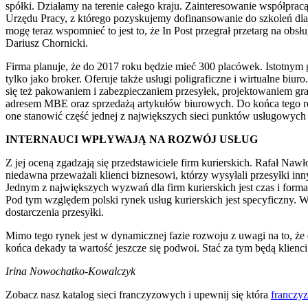
spółki. Działamy na terenie całego kraju. Zainteresowanie współprac
Urzędu Pracy, z którego pozyskujemy dofinansowanie do szkoleń dl
mogę teraz wspomnieć to jest to, że In Post przegrał przetarg na ob
Dariusz Chornicki.
Firma planuje, że do 2017 roku będzie mieć 300 placówek. Istotnym gr
tylko jako broker. Oferuje także usługi poligraficzne i wirtualne bi
się też pakowaniem i zabezpieczaniem przesyłek, projektowaniem gr
adresem MBE oraz sprzedażą artykułów biurowych. Do końca tego rok
one stanowić część jednej z największych sieci punktów usługowych
INTERNAUCI WPŁYWAJĄ NA ROZWÓJ USŁUG
Z jej oceną zgadzają się przedstawiciele firm kurierskich. Rafał N
niedawna przeważali klienci biznesowi, którzy wysyłali przesyłki i
Jednym z największych wyzwań dla firm kurierskich jest czas i forma 
Pod tym względem polski rynek usług kurierskich jest specyficzny. W
dostarczenia przesyłki.
Mimo tego rynek jest w dynamicznej fazie rozwoju z uwagi na to, że d
końca dekady ta wartość jeszcze się podwoi. Stać za tym będą klienci
Irina Nowochatko-Kowalczyk
Zobacz nasz katalog sieci franczyzowych i upewnij się która
franczy