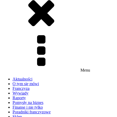
Menu
Aktualności
O tym się mówi
Franczyza
Wywiady
Raporty
Pomysły na biznes
Finanse i nie tylko
Poradniki franczyzowe
Sklep