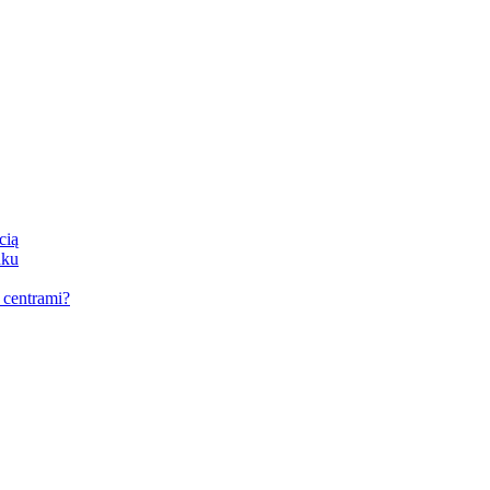
cią
nku
 centrami?