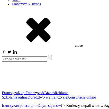
Franczyza&Biznes
close
Franczyza
Kup Franczyza&Biznes
Reklama
Szkolenia online
Doradztwo we franczyzie
Konsultacje online
franczyzawpolsce.pl
>
O tym się mówi
>
Kurierzy złapali wiatr w ża