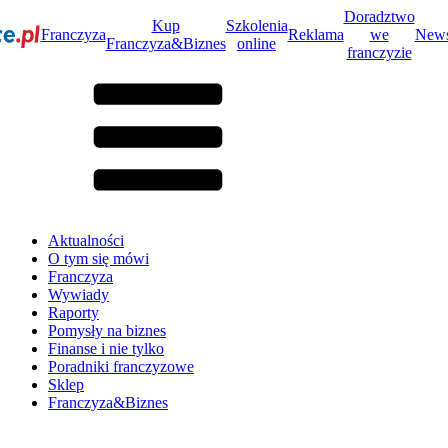
Doradztwo
Kup
Szkolenia
Franczyza
Reklama
we
News
Franczyza&Biznes
online
franczyzie
Aktualności
O tym się mówi
Franczyza
Wywiady
Raporty
Pomysły na biznes
Finanse i nie tylko
Poradniki franczyzowe
Sklep
Franczyza&Biznes