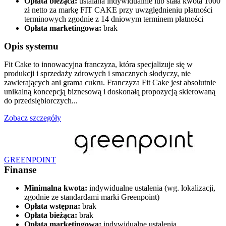
Opłata bieżąca:
ustalana indywidualnie lub stała kwota 1000
zł netto za markę FIT CAKE przy uwzględnieniu płatności
terminowych zgodnie z 14 dniowym terminem płatności
Opłata marketingowa:
brak
Opis systemu
Fit Cake to innowacyjna franczyza, która specjalizuje się w
produkcji i sprzedaży zdrowych i smacznych słodyczy, nie
zawierających ani grama cukru. Franczyza Fit Cake jest absolutnie
unikalną koncepcją biznesową i doskonałą propozycją skierowaną
do przedsiębiorczych...
Zobacz szczegóły
GREENPOINT
Finanse
Minimalna kwota:
indywidualne ustalenia (wg. lokalizacji,
zgodnie ze standardami marki Greenpoint)
Opłata wstępna:
brak
Opłata bieżąca:
brak
Opłata marketingowa:
indywidualne ustalenia