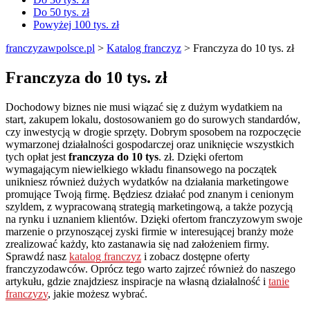
Do 50 tys. zł
Powyżej 100 tys. zł
franczyzawpolsce.pl
>
Katalog franczyz
>
Franczyza do 10 tys. zł
Franczyza do 10 tys. zł
Dochodowy biznes nie musi wiązać się z dużym wydatkiem na
start, zakupem lokalu, dostosowaniem go do surowych standardów,
czy inwestycją w drogie sprzęty. Dobrym sposobem na rozpoczęcie
wymarzonej działalności gospodarczej oraz uniknięcie wszystkich
tych opłat jest
franczyza do 10 tys
. zł. Dzięki ofertom
wymagającym niewielkiego wkładu finansowego na początek
unikniesz również dużych wydatków na działania marketingowe
promujące Twoją firmę. Będziesz działać pod znanym i cenionym
szyldem, z wypracowaną strategią marketingową, a także pozycją
na rynku i uznaniem klientów. Dzięki ofertom franczyzowym swoje
marzenie o przynoszącej zyski firmie w interesującej branży może
zrealizować każdy, kto zastanawia się nad założeniem firmy.
Sprawdź nasz
katalog franczyz
i zobacz dostępne oferty
franczyzodawców. Oprócz tego warto zajrzeć również do naszego
artykułu, gdzie znajdziesz inspiracje na własną działalność i
tanie
franczyzy
, jakie możesz wybrać.