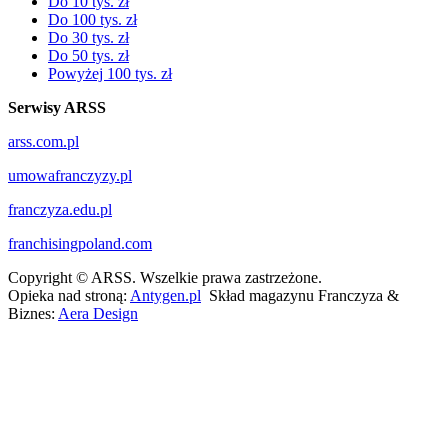
Do 10 tys. zł
Do 100 tys. zł
Do 30 tys. zł
Do 50 tys. zł
Powyżej 100 tys. zł
Serwisy ARSS
arss.com.pl
umowafranczyzy.pl
franczyza.edu.pl
franchisingpoland.com
Copyright © ARSS. Wszelkie prawa zastrzeżone.
Opieka nad stroną:
Antygen.pl
Skład magazynu Franczyza &
Biznes:
Aera Design