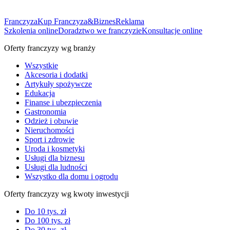
Franczyza
Kup Franczyza&Biznes
Reklama
Szkolenia online
Doradztwo we franczyzie
Konsultacje online
Oferty franczyzy wg branży
Wszystkie
Akcesoria i dodatki
Artykuły spożywcze
Edukacja
Finanse i ubezpieczenia
Gastronomia
Odzież i obuwie
Nieruchomości
Sport i zdrowie
Uroda i kosmetyki
Usługi dla biznesu
Usługi dla ludności
Wszystko dla domu i ogrodu
Oferty franczyzy wg kwoty inwestycji
Do 10 tys. zł
Do 100 tys. zł
Do 30 tys. zł