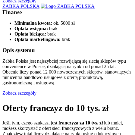
Zobacz szczegóły
ŻABKA POLSKA
Finanse
Minimalna kwota:
ok. 5000 zł
Opłata wstępna:
brak
Opłata bieżąca:
brak
Opłata marketingowa:
brak
Opis systemu
Żabka Polska jest najszybciej rozwijającą się siecią sklepów typu
convenience w Polsce, działającą na rynku od ponad 25 lat.
Obecnie liczy ponad 12 000 nowoczesnych sklepów, stanowiących
minicentra handlowo-usługowe z ofertą produktową,
gastronomiczną i usługową.
Zobacz szczegóły
Oferty franczyz do 10 tys. zł
Jeśli tym, czego szukasz, jest
franczyza za 10 tys. zł
lub mniej,
możesz skorzystać z ofert sieci franczyzowych z wielu branż.
Znajdziesz tutaj firmy działające na rynku usług edukacyjnych,