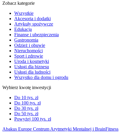
Zobacz kategorie
Wszystkie
Akcesoria i dodatki
Artykuły spożywcze
Edukacja
Finanse i ubezpieczenia
Gastronomia
Odzież i obuwie
Nieruchomości
Sport i zdrowie
Uroda i kosmetyki
Usługi dla biznesu
Usługi dla ludności
Wszystko dla domu i ogrodu
Wybierz kwotę inwestycji
Do 10 tys. zł
Do 100 tys. zł
Do 30 tys. zł
Do 50 tys. zł
Powyżej 100 tys. zł
Abakus Europe Centrum Arytmetyki Mentalnej i BrainFitness