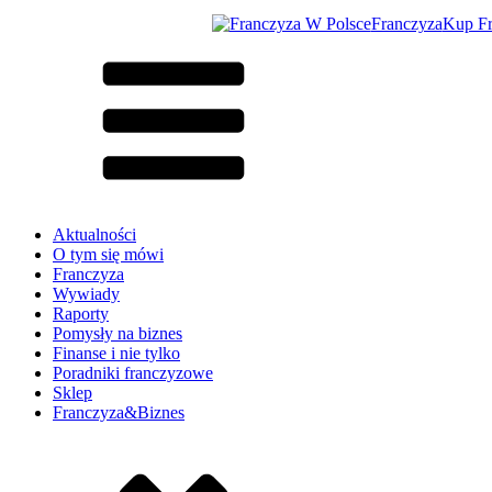
Franczyza
Kup F
Aktualności
O tym się mówi
Franczyza
Wywiady
Raporty
Pomysły na biznes
Finanse i nie tylko
Poradniki franczyzowe
Sklep
Franczyza&Biznes