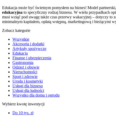
Edukacja może być świetnym pomysłem na biznes! Model partnerski, n
edukacyjna
to specyficzny rodzaj biznesu. W wielu przypadkach opie
musi wziąć pod uwagę także czas przerwy wakacyjnej – dotyczy to za
minimalnym kapitałem, opłatą wstępną, marketingową i bieżącymi w
Zobacz kategorie
Wszystkie
Akcesoria i dodatki
Artykuły spożywcze
Edukacja
Finanse i ubezpieczenia
Gastronomia
Odzież i obuwie
Nieruchomości
Sport i zdrowie
Uroda i kosmetyki
Usługi dla biznesu
Usługi dla ludności
Wszystko dla domu i ogrodu
Wybierz kwotę inwestycji
Do 10 tys. zł