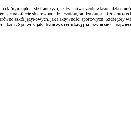
a którym opiera się franczyza, ułatwia otworzenie własnej działalnośc
ra się na ofercie skierowanej do uczniów, studentów, a także dorosły
równo szkół językowych, jak i aktywności sportowych. Szczegóły współ
ydatkami. Sprawdź, jaka
franczyza edukacyjna
przyniesie Ci najwięce