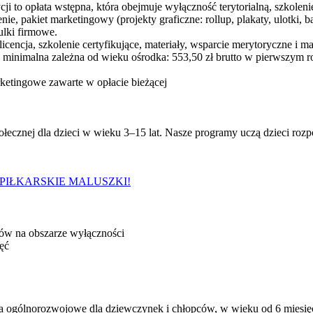
ji to opłata wstępna, która obejmuje wyłączność terytorialną, szkoleni
nie, pakiet marketingowy (projekty graficzne: rollup, plakaty, ulotki
zulki firmowe.
licencja, szkolenie certyfikujące, materiały, wsparcie merytoryczne i m
minimalna zależna od wieku ośrodka: 553,50 zł brutto w pierwszym rok
ketingowe zawarte w opłacie bieżącej
ołecznej dla dzieci w wieku 3–15 lat. Nasze programy uczą dzieci roz
ców na obszarze wyłączności
ęć
a ogólnorozwojowe dla dziewczynek i chłopców, w wieku od 6 miesi