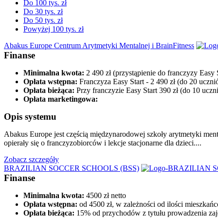
Do 100 tys. zł
Do 30 tys. zł
Do 50 tys. zł
Powyżej 100 tys. zł
Abakus Europe Centrum Arytmetyki Mentalnej i BrainFitness
Finanse
Minimalna kwota:
2 490 zł (przystąpienie do franczyzy Easy S
Opłata wstępna:
Franczyza Easy Start - 2 490 zł (do 20 uczn
Opłata bieżąca:
Przy franczyzie Easy Start 390 zł (do 10 ucz
Opłata marketingowa:
Opis systemu
Abakus Europe jest częścią międzynarodowej szkoły arytmetyki menta
opierały się o franczyzobiorców i lekcje stacjonarne dla dzieci....
Zobacz szczegóły
BRAZILIAN SOCCER SCHOOLS (BSS)
Finanse
Minimalna kwota:
4500 zł netto
Opłata wstępna:
od 4500 zł, w zależności od ilości mieszkań
Opłata bieżąca:
15% od przychodów z tytułu prowadzenia zaj