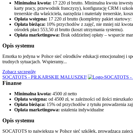
Minimalna kwota:
17 220 zł brutto. Minimalna kwota inwestyc
karty pracy, przewodnik franczyzy), konfigurację CRM i szkole
trenerskie dla właściciela, narzędzia i materiały trenerskie, kos
Opłata wstępna:
17 220 zł brutto (kompletny pakiet startowy: 
Opłata bieżąca:
10% przychodów z zajęć, nie mniej niż kwota 
ośrodek płaci 553,50 zł brutto (koszt utrzymania systemu).
Opłata marketingowa:
Brak oddzielnej opłaty – wsparcie mar
Opis systemu
Emotka to jedyna w Polsce sieć ośrodków edukacji emocjonalnej i sp
trudnych sytuacjach. Wspieramy...
Zobacz szczegóły
SOCATOTS - PIŁKARSKIE MALUSZKI!
Finanse
Minimalna kwota:
4500 zł netto
Opłata wstępna:
od 4500 zł, w zależności od ilości mieszkań
Opłata bieżąca:
15% od przychodów z tytułu prowadzenia zaj
Opłata marketingowa:
ustalenia indywidualne
Opis systemu
SOCATOTS to największa w Polsce sieć szkółek, prowadząca zajęci