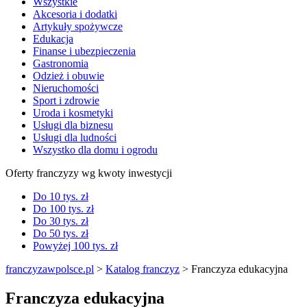
Wszystkie
Akcesoria i dodatki
Artykuły spożywcze
Edukacja
Finanse i ubezpieczenia
Gastronomia
Odzież i obuwie
Nieruchomości
Sport i zdrowie
Uroda i kosmetyki
Usługi dla biznesu
Usługi dla ludności
Wszystko dla domu i ogrodu
Oferty franczyzy wg kwoty inwestycji
Do 10 tys. zł
Do 100 tys. zł
Do 30 tys. zł
Do 50 tys. zł
Powyżej 100 tys. zł
franczyzawpolsce.pl
>
Katalog franczyz
>
Franczyza edukacyjna
Franczyza edukacyjna