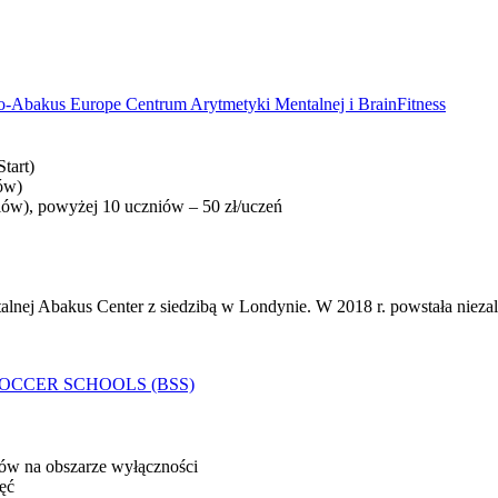
tart)
iów)
niów), powyżej 10 uczniów – 50 zł/uczeń
lnej Abakus Center z siedzibą w Londynie. W 2018 r. powstała niezale
ców na obszarze wyłączności
ęć