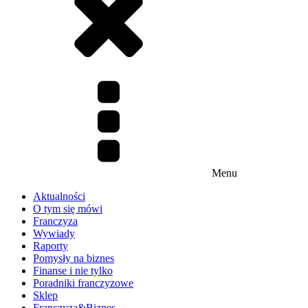
Menu
Aktualności
O tym się mówi
Franczyza
Wywiady
Raporty
Pomysły na biznes
Finanse i nie tylko
Poradniki franczyzowe
Sklep
Franczyza&Biznes