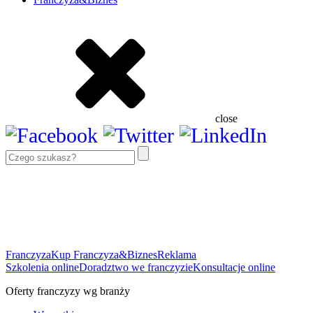
close
Franczyza
Kup Franczyza&Biznes
Reklama
Szkolenia online
Doradztwo we franczyzie
Konsultacje online
Oferty franczyzy wg branży