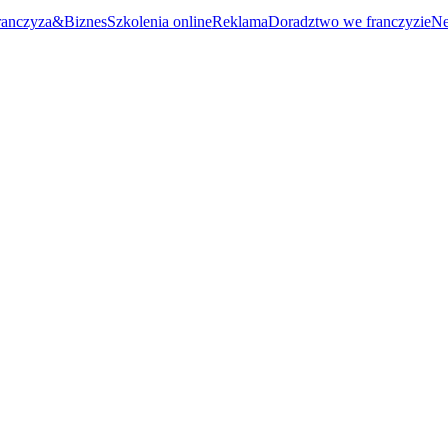
ranczyza&Biznes
Szkolenia online
Reklama
Doradztwo we franczyzie
Ne