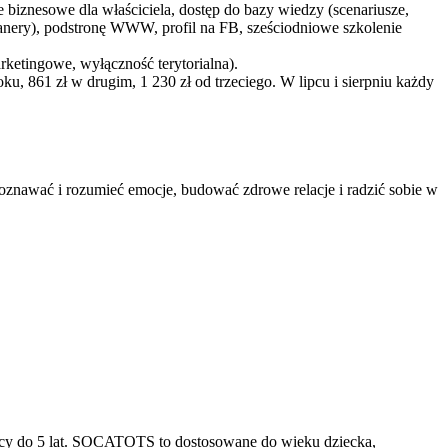
e biznesowe dla właściciela, dostęp do bazy wiedzy (scenariusze,
, banery), podstronę WWW, profil na FB, sześciodniowe szkolenie
arketingowe, wyłączność terytorialna).
u, 861 zł w drugim, 1 230 zł od trzeciego. W lipcu i sierpniu każdy
poznawać i rozumieć emocje, budować zdrowe relacje i radzić sobie w
ęcy do 5 lat. SOCATOTS to dostosowane do wieku dziecka,