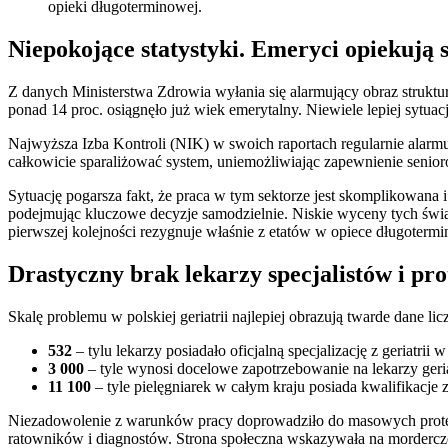
opieki długoterminowej.
Niepokojące statystyki. Emeryci opiekują 
Z danych Ministerstwa Zdrowia wyłania się alarmujący obraz strukt
ponad 14 proc. osiągnęło już wiek emerytalny. Niewiele lepiej sytuac
Najwyższa Izba Kontroli (NIK) w swoich raportach regularnie alarmuj
całkowicie sparaliżować system, uniemożliwiając zapewnienie senio
Sytuację pogarsza fakt, że praca w tym sektorze jest skomplikowana 
podejmując kluczowe decyzje samodzielnie. Niskie wyceny tych świa
pierwszej kolejności rezygnuje właśnie z etatów w opiece długotermin
Drastyczny brak lekarzy specjalistów i pro
Skalę problemu w polskiej geriatrii najlepiej obrazują twarde dane
532
– tylu lekarzy posiadało oficjalną specjalizację z geriatrii 
3 000
– tyle wynosi docelowe zapotrzebowanie na lekarzy ger
11 100
– tyle pielęgniarek w całym kraju posiada kwalifikacje z
Niezadowolenie z warunków pracy doprowadziło do masowych protest
ratowników i diagnostów. Strona społeczna wskazywała na mordercze