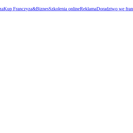
za
Kup Franczyza&Biznes
Szkolenia online
Reklama
Doradztwo we fran