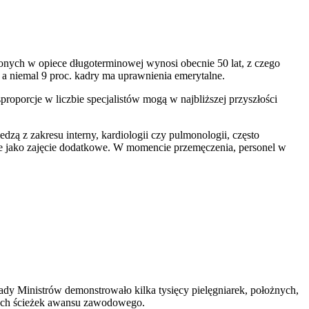
onych w opiece długoterminowej wynosi obecnie 50 lat, z czego
, a niemal 9 proc. kadry ma uprawnienia emerytalne.
roporcje w liczbie specjalistów mogą w najbliższej przyszłości
zą z zakresu interny, kardiologii czy pulmonologii, często
ie jako zajęcie dodatkowe. W momencie przemęczenia, personel w
y Ministrów demonstrowało kilka tysięcy pielęgniarek, położnych,
snych ścieżek awansu zawodowego.