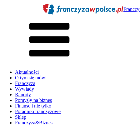
Franczy
Aktualności
O tym się mówi
Franczyza
Wywiady
Raporty
Pomysły na biznes
Finanse i nie tylko
Poradniki franczyzowe
Sklep
Franczyza&Biznes