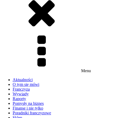
Menu
Aktualności
O tym się mówi
Franczyza
Wywiady
Raporty
Pomysły na biznes
Finanse i nie tylko
Poradniki franczyzowe
Sklep