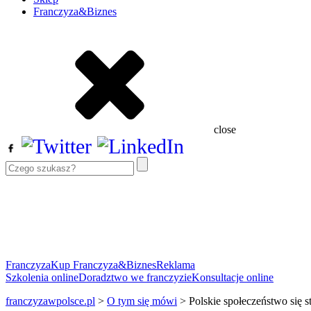
Franczyza&Biznes
close
Franczyza
Kup Franczyza&Biznes
Reklama
Szkolenia online
Doradztwo we franczyzie
Konsultacje online
franczyzawpolsce.pl
>
O tym się mówi
>
Polskie społeczeństwo się s