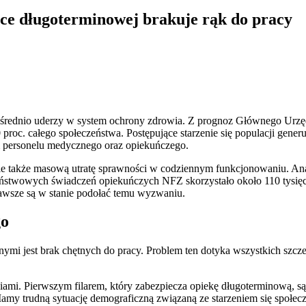
iece długoterminowej brakuje rąk do pracy
pośrednio uderzy w system ochrony zdrowia. Z prognoz Głównego Urzę
0 proc. całego społeczeństwa. Postępujące starzenie się populacji gene
m personelu medycznego oraz opiekuńczego.
ale także masową utratę sprawności w codziennym funkcjonowaniu. Ana
stwowych świadczeń opiekuńczych NFZ skorzystało około 110 tysięcy 
zawsze są w stanie podołać temu wyzwaniu.
go
i jest brak chętnych do pracy. Problem ten dotyka wszystkich szczebl
ami. Pierwszym filarem, który zabezpiecza opiekę długoterminową, s
my trudną sytuację demograficzną związaną ze starzeniem się społec