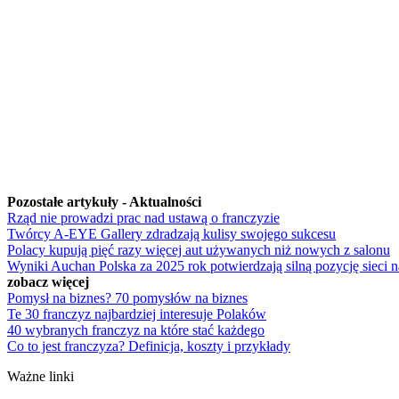
Pozostałe artykuły - Aktualności
Rząd nie prowadzi prac nad ustawą o franczyzie
Twórcy A-EYE Gallery zdradzają kulisy swojego sukcesu
Polacy kupują pięć razy więcej aut używanych niż nowych z salonu
Wyniki Auchan Polska za 2025 rok potwierdzają silną pozycję sieci 
zobacz więcej
Pomysł na biznes? 70 pomysłów na biznes
Te 30 franczyz najbardziej interesuje Polaków
40 wybranych franczyz na które stać każdego
Co to jest franczyza? Definicja, koszty i przykłady
Ważne linki