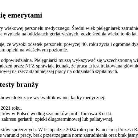
się emerytami
ury wiekowej personelu medycznego. Średni wiek pielęgniarek zatrudni
ja wygląda na oddziałach geriatrycznych, gdzie średnia wieku to 48 lat
e, że wysoki odsetek personelu powyżej 40. roku życia i ogromne dysp
rom opieki na właściwym poziomie.
i odpowiedzialna. Pielęgniarki muszą wykazywać się wszechstronną wied
dczeń przez NFZ sprawiają jednak, że praca ta jest traktowana główn
owej na rzecz stabilniejszej pracy na oddziałach szpitalnych.
testy branży
 liczbowe dotyczące wykwalifikowanej kadry medycznej.
w 2021 roku.
iatrów w Polsce według szacunków prof. Tomasza Kostki.
 zakresu geriatrii, opieki długoterminowej lub paliatywnej.
ów społecznych. W listopadzie 2024 roku pod Kancelarią Prezesa Rad
 warunki pracy, brak przestrzegania norm zatrudnienia oraz brak ja