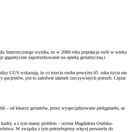
du Statystycznego wynika, że w 2060 roku populacja osób w wieku
ruje gigantyczne zapotrzebowanie na opiekę geriatryczną i
lizy GUS wskazują, że co trzecia osoba powyżej 65. roku życia ma
pacjentów, jest to zaledwie ułamek rzeczywistych potrzeb. Ciężar
i – od lekarzy geriatrów, przez wyspecjalizowane pielęgniarki, aż
ą kadry, a z tym mamy problem – ocenia Magdalena Osińska-
zeństwa. W związku z tym potrzebujemy więcej personelu do