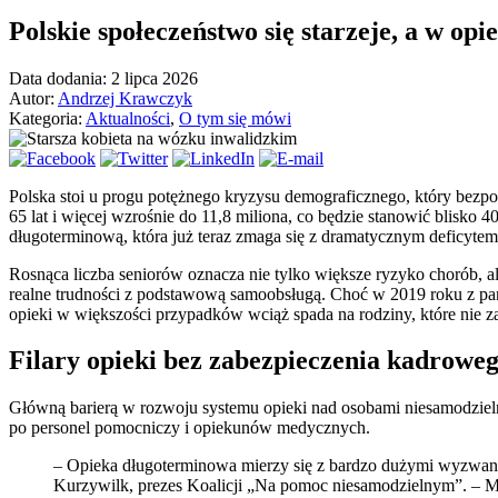
Polskie społeczeństwo się starzeje, a w op
Data dodania: 2 lipca 2026
Autor:
Andrzej Krawczyk
Kategoria:
Aktualności
,
O tym się mówi
Polska stoi u progu potężnego kryzysu demograficznego, który bez
65 lat i więcej wzrośnie do 11,8 miliona, co będzie stanowić blisko 4
długoterminową, która już teraz zmaga się z dramatycznym deficyte
Rosnąca liczba seniorów oznacza nie tylko większe ryzyko chorób, 
realne trudności z podstawową samoobsługą. Choć w 2019 roku z pań
opieki w większości przypadków wciąż spada na rodziny, które nie 
Filary opieki bez zabezpieczenia kadrowe
Główną barierą w rozwoju systemu opieki nad osobami niesamodzielnym
po personel pomocniczy i opiekunów medycznych.
– Opieka długoterminowa mierzy się z bardzo dużymi wyzwani
Kurzywilk, prezes Koalicji „Na pomoc niesamodzielnym”. – Ma