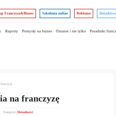
up Franczyza&Biznes
Szkolenia online
Reklama
Doradztwo
y
Raporty
Pomysły na biznes
Finanse i nie tylko
Poradniki fran
 franczyzę
ia na franczyzę
k
Kategoria:
Aktualności