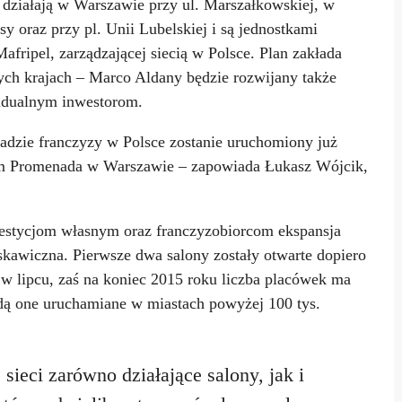
 działają w Warszawie przy ul. Marszałkowskiej, w
 oraz przy pl. Unii Lubelskiej i są jednostkami
fripel, zarządzającej siecią w Polsce. Plan zakłada
nych krajach – Marco Aldany będzie rozwijany także
widualnym inwestorom.
sadzie franczyzy w Polsce zostanie uruchomiony już
 Promenada w Warszawie – zapowiada Łukasz Wójcik,
westycjom własnym oraz franczyzobiorcom ekspansja
skawiczna. Pierwsze dwa salony zostały otwarte dopiero
 w lipcu, zaś na koniec 2015 roku liczba placówek ma
ędą one uruchamiane w miastach powyżej 100 tys.
sieci zarówno działające salony, jak i