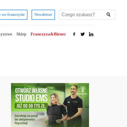
 we franczyzie
Newsletter
czyzowe
Sklep
Franczyza&Biznes