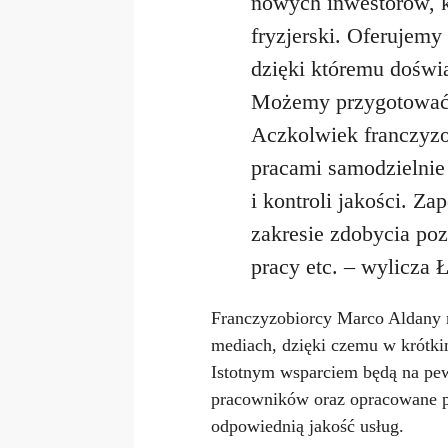
nowych inwestorów, k
fryzjerski. Oferujemy
dzięki któremu doświa
Możemy przygotować 
Aczkolwiek franczyzo
pracami samodzielnie
i kontroli jakości. 
zakresie zdobycia po
pracy etc. – wylicza 
Franczyzobiorcy Marco Aldany 
mediach, dzięki czemu w krótki
Istotnym wsparciem będą na pew
pracowników oraz opracowane pr
odpowiednią jakość usług.