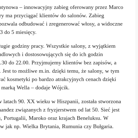
eatynowa – innowacyjny zabieg oferowany przez Marco
óry ma przyciągać klientów do salonów. Zabieg
ozwala odbudować i zregenerować włosy, a widoczne
3 do 5 miesięcy.
ługie godziny pracy. Wszystkie salony, z wyjątkiem
ndlowych i dostosowujących się do ich godzin
7.30 do 22.00. Przyjmujemy klientów bez zapisów, a
. Jest to możliwe m.in. dzięki temu, że salony, w tym
ć kosmetyki po bardzo atrakcyjnych cenach dzięki
z marką Wella – dodaje Wójcik.
latach 90. XX wieku w Hiszpanii, została stworzona
nandez związanych z fryzjerstwem od lat 50. Sieć jest
, Portugalii, Maroko oraz krajach Beneluksu. W
ów jak np. Wielka Brytania, Rumunia czy Bułgaria.